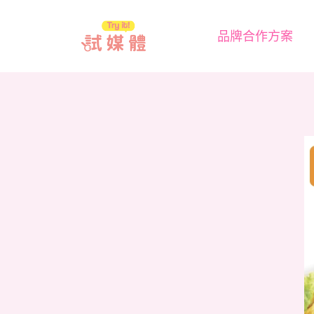
跳
至
品牌合作方案
主
要
內
容