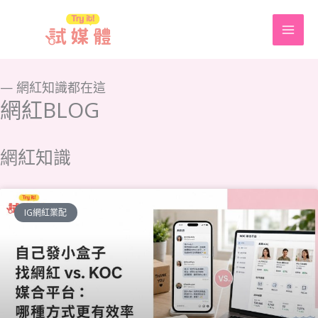
跳
至
主
要
— 網紅知識都在這
網紅BLOG
內
容
網紅知識
頁
頁
頁
頁
頁
IG網紅業配
面
面
面
面
面