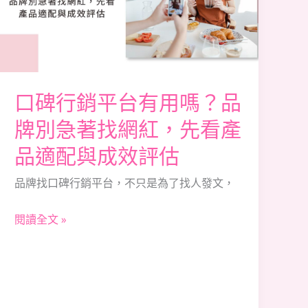
平
台
有
用
嗎？
口碑行銷平台有用嗎？品
品
牌別急著找網紅，先看產
牌
品適配與成效評估
別
急
品牌找口碑行銷平台，不只是為了找人發文，
著
找
閱讀全文 »
網
紅，
先
看