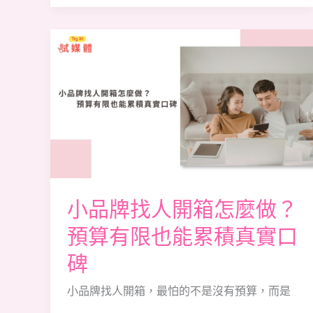
箱
建
小
立
品
真
牌
實
找
口
人
碑
開
箱
怎
麼
小品牌找人開箱怎麼做？
做？
預算有限也能累積真實口
預
碑
算
有
小品牌找人開箱，最怕的不是沒有預算，而是
限