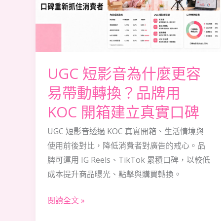
為
什
麼
更
容
UGC 短影音為什麼更容
易
易帶動轉換？品牌用
帶
KOC 開箱建立真實口碑
動
轉
UGC 短影音透過 KOC 真實開箱、生活情境與
換？
使用前後對比，降低消費者對廣告的戒心。品
品
牌可運用 IG Reels、TikTok 累積口碑，以較低
牌
成本提升商品曝光、點擊與購買轉換。
用
KOC
閱讀全文 »
開