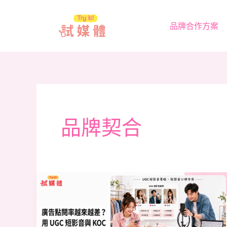
跳
至
品牌合作方案
主
要
內
容
品牌契合
UGC
短
影
音