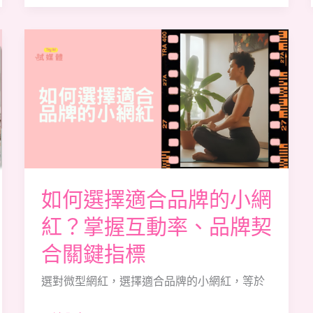
信
任
如
何
選
擇
適
合
品
牌
如何選擇適合品牌的小網
的
紅？掌握互動率、品牌契
小
網
合關鍵指標
紅？
選對微型網紅，選擇適合品牌的小網紅，等於
掌
握