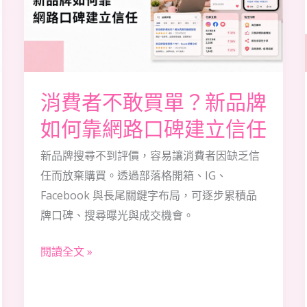
敢
買
單？
新
品
消費者不敢買單？新品牌
牌
如何靠網路口碑建立信任
如
何
新品牌搜尋不到評價，容易讓消費者因缺乏信
靠
任而放棄購買。透過部落格開箱、IG、
網
Facebook 與長尾關鍵字布局，可逐步累積品
路
牌口碑、搜尋曝光與成交機會。
口
閱讀全文 »
碑
建
立