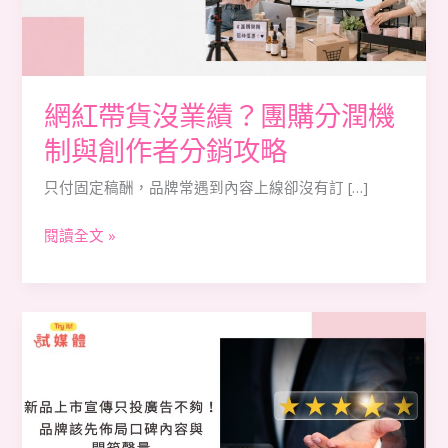
績？
團
購
分
網紅帶貨沒業績？團購分潤機
潤
制與創作者分銷攻略
機
制
只付固定稿酬，品牌常遇到內容上線卻沒有訂 […]
與
閱讀全文 »
創
作
者
分
新
銷
品
攻
上
略
市
宣