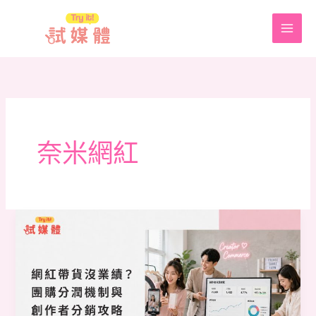
跳
至
主
要
內
容
奈米網紅
網
紅
帶
貨
沒
業