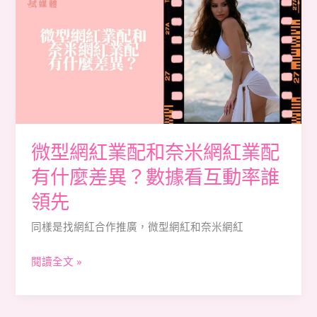
型
方
網
式
紅
完
業
整
配
解
和
析
奈
米
微型網紅業配和奈米網紅業配
網
有什麼差異？數據看互動率誰
紅
業
領先
配
同樣是找網紅合作推廣，微型網紅和奈米網紅
有
什
閱讀全文 »
麼
差
異？