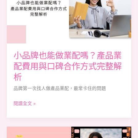
也
與
能
開
做
箱
業
聲
配
量
嗎？
產
小品牌也能做業配嗎？產品業
品
配費用與口碑合作方式完整解
業
析
配
費
品牌第一次找人做產品業配，最常卡住的問題
用
與
閱讀全文 »
口
碑
合
微
作