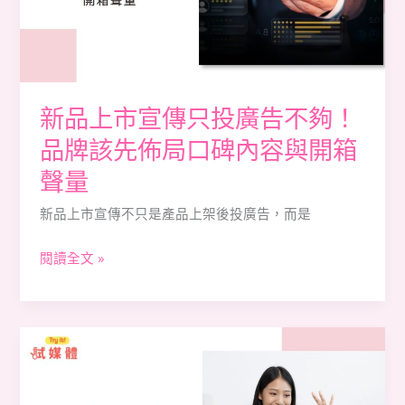
傳
只
投
廣
告
新品上市宣傳只投廣告不夠！
不
品牌該先佈局口碑內容與開箱
夠！
聲量
品
牌
新品上市宣傳不只是產品上架後投廣告，而是
該
先
閱讀全文 »
佈
局
口
小
碑
品
內
牌
容