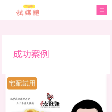
跳
至
主
要
內
容
成功案例
【台
灣
鹽
酥
雞】