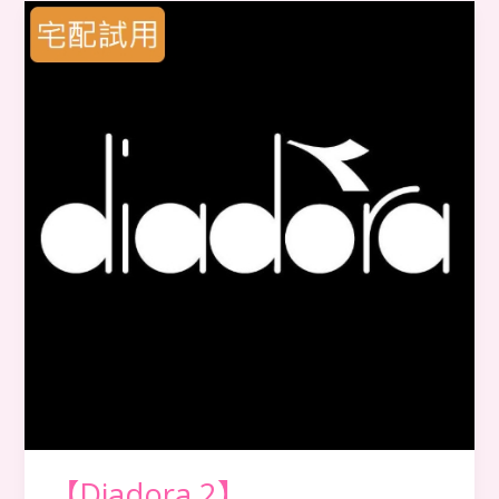
【Diadora
2】
【Diadora 2】