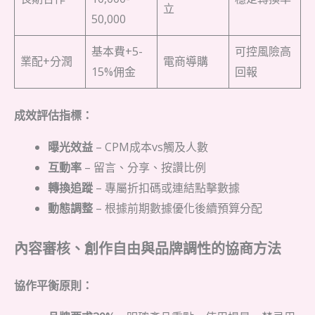
立
50,000
基本費+5-
可控風險高
業配+分潤
電商導購
15%佣金
回報
成效評估指標：
曝光效益
– CPM成本vs觸及人數
互動率
– 留言、分享、按讚比例
轉換追蹤
– 專屬折扣碼或連結點擊數據
動態調整
– 根據前期數據優化後續預算分配
內容審核、創作自由與品牌調性的協商方法
協作平衡原則：