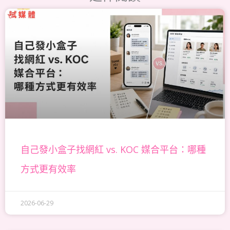
頁
頁
頁
頁
頁
面
面
面
面
面
自己發小盒子找網紅 vs. KOC 媒合平台：哪種
方式更有效率
2026-06-29