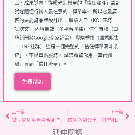
三、成果導向：從曝光到轉單的「信任漏斗」設計
試媒體懂行銷人最在意的：轉單率。 所以它最厲
害的是能幫品牌設計出： 體驗入口（KOL任務／
試吃文） 內容擴散（多平台聯播） 信任累積（口
碑新聞與Google商家評論） 導購轉換（團媽販售
／LINE社群） 這是一個完整的「信任轉單漏斗系
統」，不是單點服務。 試媒體幫你用「真實體
驗」買到「信任流量」。
免費諮詢
上一頁
下
上一篇
下一篇
微型網紅平台適合哪些產業或品牌？深入解析成功應用關鍵與選擇指南
成功案例分享：微型網紅如何用真誠故事打造高忠誠粉絲？
延伸閱讀