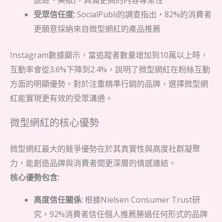
旅遊、美妝)，具備更高的內容專業性
受眾信任度:
SocialPubli的調查指出，82%的消費者
更願意採納來自微型網紅的產品推薦
Instagram數據顯示，當追蹤者數量增加到10萬以上時，
互動率會從3.6%下降到2.4%，說明了微型網紅在粉絲互動
方面的明顯優勢。對於注重精準行銷的品牌，選擇微型網
紅能實現更有效的受眾溝通。
微型網紅的核心優勢
微型網紅最大的競爭優勢在於其真實性與高度社群凝聚
力，能創造品牌與消費者間更深層的情感連結。
核心優勢包含:
高度信任關係:
根據Nielsen Consumer Trust研
究，92%消費者信任個人推薦勝過任何形式的品牌