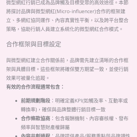
微型網紅行銷已成為品牌觸及目標受眾的高效途徑。本節
將探討品牌與微型網紅(Micro-influencer)合作的框架建
立、多網紅協同運作、內容真實性平衡，以及跨平台整合
策略，協助行銷人員建立系統化的微型網紅合作模式。
合作框架與目標設定
與微型網紅建立合作關係前，品牌需先建立清晰的合作框
架與具體目標。這些框架將確保雙方期望一致，並使行銷
效果可被量化追蹤。
有效的合作流程通常包含：
前期規劃階段
：明確定義KPI(如觸及率、互動率或
轉換率)，確保與品牌整體行銷目標一致
合作條款協商
：包含報酬機制、內容審核權、發布
頻率與智慧財產權歸屬
內容共創過程
：品牌提供產品/服務重點與品牌調性