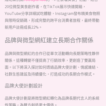
20位微型美食創作者，在TikTok展示快速開箱，
YouTube分享詳細試吃體驗，Instagram發布精美食物照
與限時促銷碼，形成完整的跨平台消費者旅程，最終帶動
新用戶註冊成長22%。
品牌與微型網紅建立長期合作關係
品牌與微型網紅的合作已從單次活動轉向長期策略性夥伴
關係。這種轉變不僅提高了行銷效率，更創造了雙贏局
面。以下將深入探討如何透過品牌大使計劃、情感連結、
社群生態建設及持續優化，打造成功的長期合作模式。
品牌大使計劃設計
品牌大使計劃是將微型網紅轉化為品牌長期代言人的系統
性策略，為雙方創造更大價值。