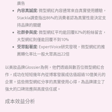
廣告
內容真誠度:
微型網紅內容通常來自真實使用體驗，
Stackla調查指出86%的消費者認為真實性是決定支
持品牌的關鍵
社群參與度:
微型網紅平均能回覆82%的粉絲留言，
大型網紅則僅能回覆不到10%
受眾黏著度:
ExpertVoice研究發現，微型網紅的推
薦轉化率比一般大眾高出22倍
以美妝品牌Glossier為例，他們透過與數百位微型網紅合
作，成功在短短幾年內從博客發展成估值超過10億美元的
企業。這些微型網紅分享的真實使用心得，為品牌建立了
強大的口碑效應與高度信任感。
成本效益分析