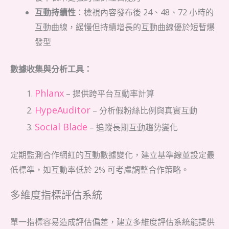
互動持續性
：檢視內容發布後 24、48、72 小時的
互動曲線，緩慢但持續增長的互動曲線優於短暫爆
發型
數據收集與分析工具：
Phlanx
– 提供跨平台互動率計算
HypeAuditor
– 分析假粉絲比例與真實互動
Social Blade
– 追蹤長期互動趨勢變化
定期監測合作網紅的互動數據變化，建立基準線並設定最
低標準，如互動率低於 2% 可考慮調整合作策略。
多維度指標評估系統
單一指標容易造成評估偏差，建立多維度評估系統能提供