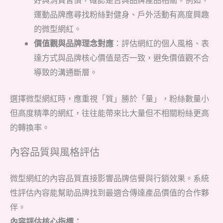
好與消費習慣，確認是否與品牌產品相關。例如，
運動品牌應尋找粉絲對健身、戶外活動有高度興趣
的微型網紅。
價值觀與品牌理念對應
：評估網紅的個人風格、表
達方式與品牌核心價值是否一致，避免價值觀不合
導致的溝通斷層。
選擇微型網紅時，應重視「質」勝於「量」，粉絲數量小
但高度精準的網紅，往往能帶來比大量但不相關粉絲更高
的轉換率。
內容品質與風格評估
微型網紅的內容品質直接影響品牌信譽與行銷效果。系統
性評估內容能幫助品牌找到最適合傳達產品價值的合作夥
伴。
內容評估核心指標：