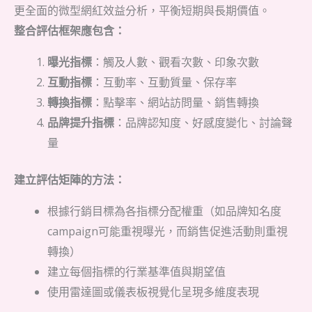
更全面的微型網紅效益分析，平衡短期與長期價值。
整合評估框架應包含：
曝光指標
：觸及人數、觀看次數、印象次數
互動指標
：互動率、互動質量、保存率
轉換指標
：點擊率、網站訪問量、銷售轉換
品牌提升指標
：品牌認知度、好感度變化、討論聲
量
建立評估矩陣的方法：
根據行銷目標為各指標分配權重（如品牌知名度
campaign可能重視曝光，而銷售促進活動則重視
轉換）
建立每個指標的行業基準值與期望值
使用雷達圖或儀表板視覺化呈現多維度表現