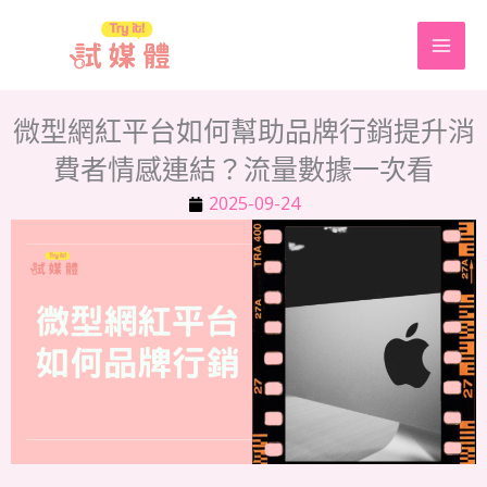
跳
至
主
要
微型網紅平台如何幫助品牌行銷提升消
內
費者情感連結？流量數據一次看
容
2025-09-24