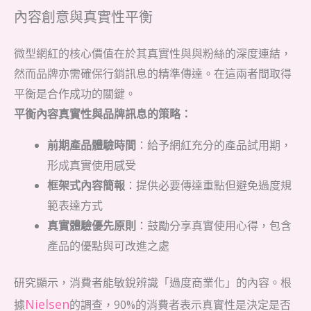
內容創意與真實性平衡
微型網紅的核心價值在於其真實性與與粉絲的深度連結，
然而品牌亦需確保行銷訊息的精準傳達。在這兩者間取得
平衡是合作成功的關鍵。
平衡內容真實性與品牌訊息的策略：
前期產品體驗時間
：給予網紅充分的產品試用期，
形成真實使用感受
框架式內容簡報
：提供必要傳達重點但避免過度規
範表達方式
真實體驗優先原則
：鼓勵分享真實使用心得，包含
產品的優點與可改進之處
研究顯示，消費者能敏銳辨識「過度商業化」的內容。根
Nielsen
據
的調查，90%的消費者表示真實性是決定是否