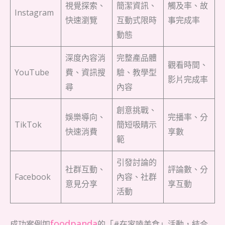
視覺探索、
簡潔資訊、
觸及率、故
Instagram
快速瀏覽
互動式限時
事完成率
動態
深度內容消
完整產品體
觀看時間、
YouTube
費、資訊搜
驗、教學型
影片完成率
尋
內容
創意挑戰、
娛樂導向、
完播率、分
TikTok
簡短吸睛示
快速消費
享數
範
引發討論的
社群互動、
評論數、分
Facebook
內容、社群
意見分享
享互動
活動
foodpanda
成功案例如
的「#在家嗑美食」活動，結合