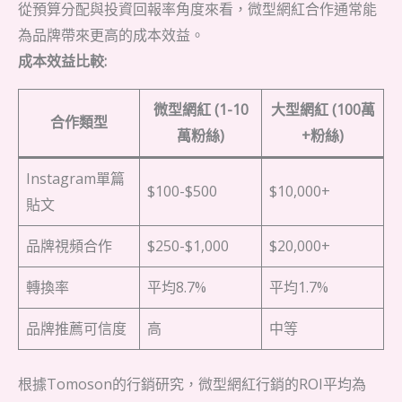
從預算分配與投資回報率角度來看，微型網紅合作通常能
為品牌帶來更高的成本效益。
成本效益比較:
微型網紅 (1-10
大型網紅 (100萬
合作類型
萬粉絲)
+粉絲)
Instagram單篇
$100-$500
$10,000+
貼文
品牌視頻合作
$250-$1,000
$20,000+
轉換率
平均8.7%
平均1.7%
品牌推薦可信度
高
中等
根據Tomoson的行銷研究，微型網紅行銷的ROI平均為