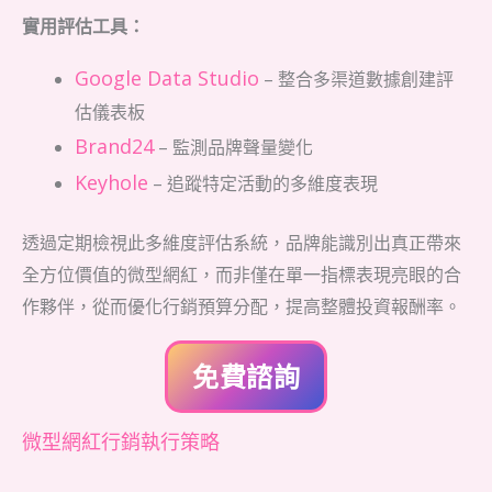
實用評估工具：
Google Data Studio
– 整合多渠道數據創建評
估儀表板
Brand24
– 監測品牌聲量變化
Keyhole
– 追蹤特定活動的多維度表現
透過定期檢視此多維度評估系統，品牌能識別出真正帶來
全方位價值的微型網紅，而非僅在單一指標表現亮眼的合
作夥伴，從而優化行銷預算分配，提高整體投資報酬率。
免費諮詢
微型網紅行銷執行策略