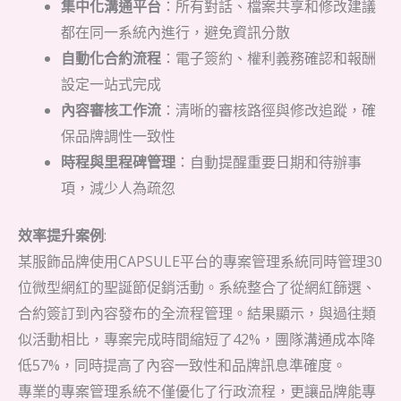
集中化溝通平台
：所有對話、檔案共享和修改建議
都在同一系統內進行，避免資訊分散
自動化合約流程
：電子簽約、權利義務確認和報酬
設定一站式完成
內容審核工作流
：清晰的審核路徑與修改追蹤，確
保品牌調性一致性
時程與里程碑管理
：自動提醒重要日期和待辦事
項，減少人為疏忽
效率提升案例
:
某服飾品牌使用CAPSULE平台的專案管理系統同時管理30
位微型網紅的聖誕節促銷活動。系統整合了從網紅篩選、
合約簽訂到內容發布的全流程管理。結果顯示，與過往類
似活動相比，專案完成時間縮短了42%，團隊溝通成本降
低57%，同時提高了內容一致性和品牌訊息準確度。
專業的專案管理系統不僅優化了行政流程，更讓品牌能專