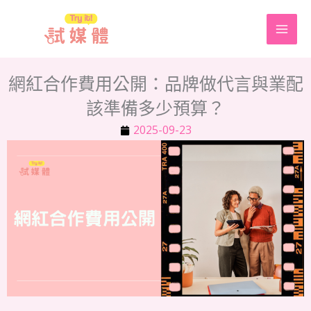
跳
至
主
要
網紅合作費用公開：品牌做代言與業配
內
該準備多少預算？
容
2025-09-23