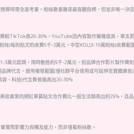
銷預算時需全面考量。粉絲數量雖是最直觀指標，但並非唯一決
均收費較TikTok高20-30%，YouTube因內容製作複雜度高，單
萬粉絲)每則貼文約收費5千-3萬元，中型KOL(3-10萬粉絲)收費
約為1-3萬元起跳，限時動態約5千-2萬元，但品牌合作影片製作費則
長期品牌代言，使用權限範圍(僅社群平台使用或可延伸至實體廣告)
容、科技)代言費普遍高出20-30%
美妝產業的網紅單篇貼文合作費比一般生活類高出約25%，且品牌
衡量實際影響力與觸及能力，而非僅看粉絲數。