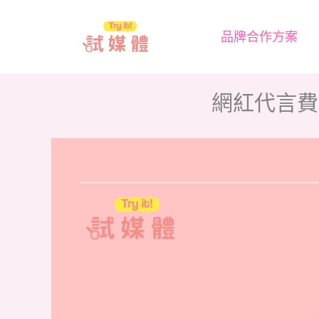
跳
至
品牌合作方案
主
要
網紅代言費
內
容