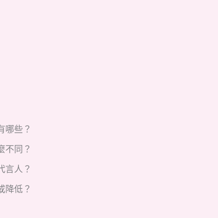
有哪些？
麼不同？
代言人？
或降低？