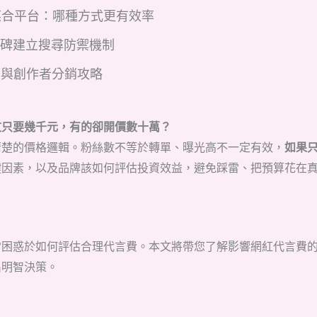
C 媒合平台：哪種方式更有效率
口碑建立搜尋防禦機制
制與創作者分銷攻略
文只要幾千元，有的卻開價數十萬？
清楚的價格邏輯。粉絲數不等於轉單、曝光高不一定有效，
如果
鍵因素，以及品牌該如何評估投資效益，避免踩雷、把預算花在
常困惑於如何評估合理代言費。本文將帶您了解影響網紅代言費
出明智決策。