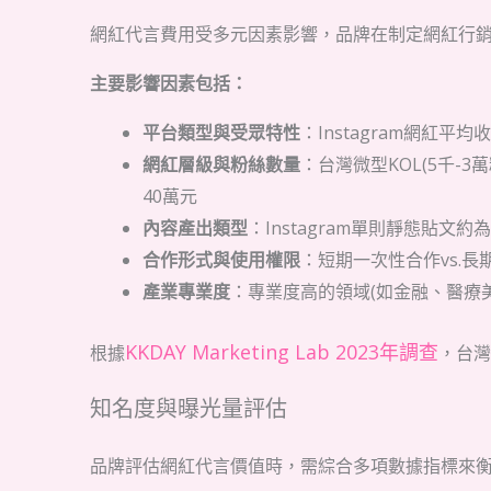
網紅代言費用受多元因素影響，品牌在制定網紅行
主要影響因素包括：
平台類型與受眾特性
：Instagram網紅平
網紅層級與粉絲數量
：台灣微型KOL(5千-3
40萬元
內容產出類型
：Instagram單則靜態貼文
合作形式與使用權限
：短期一次性合作vs.
產業專業度
：專業度高的領域(如金融、醫療美
KKDAY Marketing Lab 2023年調查
根據
，台灣
知名度與曝光量評估
品牌評估網紅代言價值時，需綜合多項數據指標來