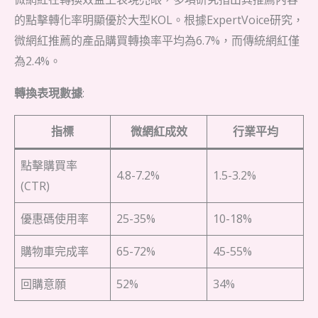
的點擊轉化率明顯優於大型KOL。根據ExpertVoice研究，
微網紅推薦的產品購買轉換率平均為6.7%，而傳統網紅僅
為2.4%。
轉換表現數據
:
指標
微網紅成效
行業平均
點擊購買率
4.8-7.2%
1.5-3.2%
(CTR)
優惠碼使用率
25-35%
10-18%
購物車完成率
65-72%
45-55%
回購意願
52%
34%