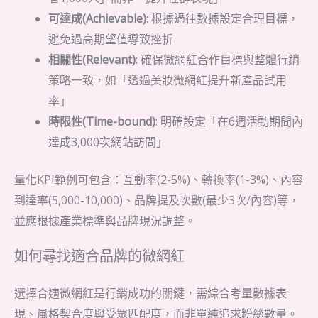
可達成(Achievable)
: 根據過往數據設定合理目標，
避免過高期望值導致挫折
相關性(Relevant)
: 確保微網紅合作目標與整體行銷
策略一致，如「透過美妝微網紅提升新產品試用
率」
時限性(Time-bound)
: 明確設定「在6週活動期間內
達成3,000次網站訪問」
量化KPI範例可包含：互動率(2-5%)、轉換率(1-3%)、內容
到達率(5,000-10,000)、品牌提及次數(最少3次/內容)等，
並應根據產業標準與品牌現況調整。
如何尋找適合品牌的微網紅
選擇合適微網紅是行銷成功的關鍵，需綜合考量數據表
現、風格契合度與受眾匹配度，而非單純追求粉絲數量。