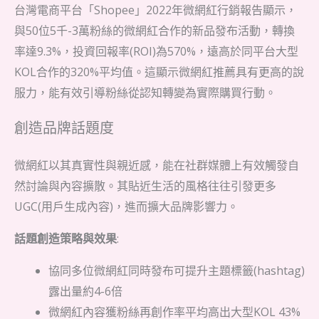
台灣電商平台「Shopee」2022年微網紅行銷報告顯示，
與50位5千-3萬粉絲的微網紅合作的新品發布活動，轉換
率達9.3%，投資回報率(ROI)為570%，遠高於同平台大型
KOL合作的320%平均值。這顯示微網紅推薦具有更高的說
服力，能有效引導粉絲從認知轉變為實際購買行動。
創造品牌話題度
微網紅以其真實性與親近感，能在社群媒體上有效觸發自
然討論與內容擴散。其貼近生活的風格往往引發更多
UGC(用戶生成內容)，進而擴大品牌影響力。
話題創造策略與效果
:
協同多位微網紅同時發布可提升主題標籤(hashtag)
露出量約4-6倍
微網紅內容獲粉絲再創作率平均高出大型KOL 43%