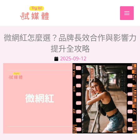
跳
至
主
要
微網紅怎麼選？品牌長效合作與影響力
內
提升全攻略
容
2025-09-12