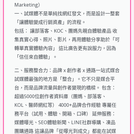
Marketing）
一、試媒體不是單純找網紅發文，而是設計一整套
「讓體驗變成行銷資產」的流程。
包括： 讓部落客、KOC、團媽先親自體驗產品 收
集真實心得、照片、影片，再用體驗分享助於「可
轉單真實體驗內容」 這比廣告更有說服力，因為
「信任來自體驗」。
二、服務整合力：品牌 x 創作者 x 通路一站式媒合
試媒體最強的地方是「整合」。它不只是媒合平
台，而是品牌流量與創作者變現的橋樑。 包含：
超過5000位創作者資料庫（團媽、部落客、
KOL、醫師網紅等） 4000+品牌合作經驗 專屬任
務平台（試用、體驗、開箱、口碑） 延伸服務：
媒體曝光、SEO體驗新聞、LINE社群導購、凍品
團購通路 這讓品牌「從曝光到成交」都能在試媒