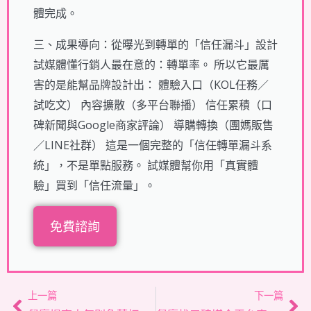
體完成。
三、成果導向：從曝光到轉單的「信任漏斗」設計
試媒體懂行銷人最在意的：轉單率。 所以它最厲
害的是能幫品牌設計出： 體驗入口（KOL任務／
試吃文） 內容擴散（多平台聯播） 信任累積（口
碑新聞與Google商家評論） 導購轉換（團媽販售
／LINE社群） 這是一個完整的「信任轉單漏斗系
統」，不是單點服務。 試媒體幫你用「真實體
驗」買到「信任流量」。
免費諮詢
上一頁
下
上一篇
下一篇