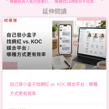
餐廳提高人氣別急著打折！先看懂 Google 評論與社群口碑怎麼做
餐廳找口碑媒合平台真的有用嗎？合作前先看這些成效指標
延伸閱讀
頁
頁
頁
頁
頁
面
面
面
面
面
自己發小盒子找網紅 vs. KOC 媒合平台：哪種
方式更有效率