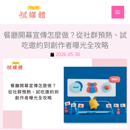
跳
至
主
要
餐廳開幕宣傳怎麼做？從社群預熱、試
內
吃邀約到創作者曝光全攻略
容
2026-05-30