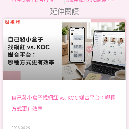
延伸閱讀
頁
頁
頁
頁
頁
面
面
面
面
面
自己發小盒子找網紅 vs. KOC 媒合平台：哪種
方式更有效率
2026-06-29