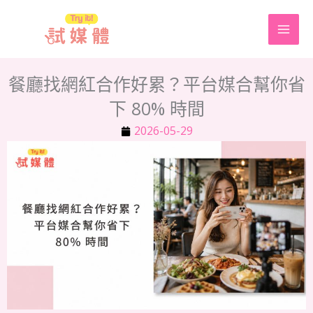
跳
至
主
要
餐廳找網紅合作好累？平台媒合幫你省
內
下 80% 時間
容
2026-05-29