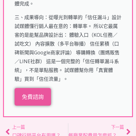
體完成。
三、成果導向：從曝光到轉單的「信任漏斗」設計
試媒體懂行銷人最在意的：轉單率。 所以它最厲
害的是能幫品牌設計出： 體驗入口（KOL任務／
試吃文） 內容擴散（多平台聯播） 信任累積（口
碑新聞與Google商家評論） 導購轉換（團媽販售
／LINE社群） 這是一個完整的「信任轉單漏斗系
統」，不是單點服務。 試媒體幫你用「真實體
驗」買到「信任流量」。
免費諮詢
上一頁
下
上一篇
下一篇
口碑行銷平台有用嗎？品牌別急著找網紅，先看產品適配與成效評估
餐廳業配費用怎麼抓？從部落客到短影音，看懂這篇不當冤大頭