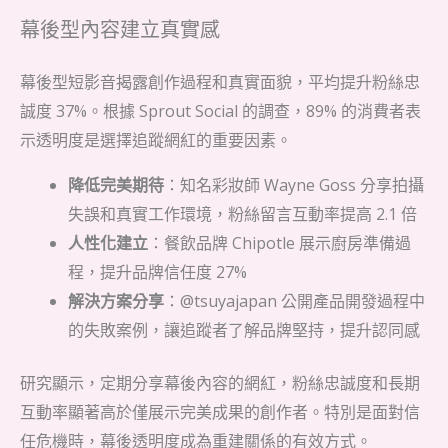
幕後型內容建立真實感
幕後型短影音揭露創作過程和真實面貌，平均提升粉絲忠
誠度 37%。根據 Sprout Social 的調查，89% 的消費者表
示透明度是選擇追蹤網紅的重要因素。
降低完美期待
：知名彩妝師 Wayne Goss 分享拍攝
失誤和真實工作環境，粉絲留言互動率提高 2.1 倍
人性化建立
：餐飲品牌 Chipotle 展示廚房準備過
程，提升品牌信任度 27%
解決方案分享
：@tsuyajapan 公開產品開發過程中
的失敗案例，讓追蹤者了解品牌堅持，提升認同感
研究顯示，定期分享幕後內容的網紅，粉絲忠誠度和長期
互動率顯著高於僅展示完美成果的創作者。特別是面對信
任危機時，幕後透明度成為重建關係的有效方式。