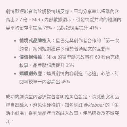
劇情型短影音善於觸發情緒反應，平均分享率比標準內容
高出 2.7 倍。Meta 內部數據顯示，引發情感共鳴的短劇內
容平均留存率提高 78%，品牌記憶度提升 41%。
情境式品牌植入
：星巴克與創作者合作的「第一次
約會」系列短劇獲得 3 倍於普通貼文的互動率
價值觀傳達
：Nike 的微型勵志故事在 60 秒內完成
敘事，品牌聯想度提升 35%
連續劇效應
：連貫劇情內容創造「必追」心態，訂
閱率較單一內容高出 45%
成功的劇情型內容通常包含明確角色設定、情感衝突和品
牌自然融入，避免生硬推銷。知名網紅 @
klebber
的「生
活小劇場」系列讓品牌自然融入故事，使品牌提及不顯突
兀。