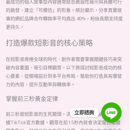
最成功的個人故事型內容通常結合脆弱性展示與具體可行
的啟發，建立「可模仿」的形象。統計顯示，分享真實故
事的網紅品牌合作轉換率平均高出 40%，粉絲長期支持度
更持久。
打造爆款短影音的核心策略
在短影音席捲全球的時代，創作者需要掌握關鍵技巧來突
破內容重圍、吸引目標觀眾。以下將探討短影音成功的核
心要素，從開場設計到多平台佈局，幫助你打造具有爆發
力的內容，提升互動率與轉換率。
掌握前三秒黃金定律
立即諮詢
前三秒是短影音的生死關頭，決定觀眾是否繼續觀看。根
據TikTok官方數據，觀眾在前1.5秒內就會決定是否繼續