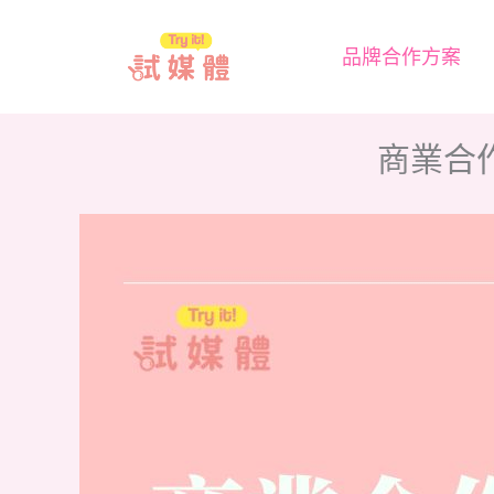
跳
至
品牌合作方案
主
要
商業合
內
容