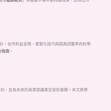
合作邀請範例
」等關鍵字每年都持續成長，反映出市
計、合作利益呈現、客製化技巧與提高回覆率的科學
全指南
。
意向，並為未來的商業提議奠定良好基礎。本文將帶