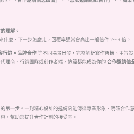
顯示，「
合作邀請信怎麼寫
」、「
怎麼邀請網紅合作
」、「
商業
：
方的理解。
來什麼、下一步怎麼走，回覆率通常會高出一般信件 2～3 倍。
容行銷 × 品牌合作
等不同場景出發，完整解析寫作架構、主旨設
、代理商、行銷團隊或創作者端，這篇都能成為你的
合作邀請信
係的第一步。一封精心設計的邀請函能傳達專業形象、明確合作
內容，幫助您提升合作計劃的接受率。