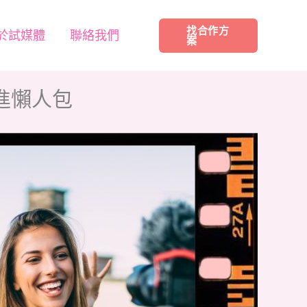
找合作方
於試媒體
聯絡我們
案
進懶人包