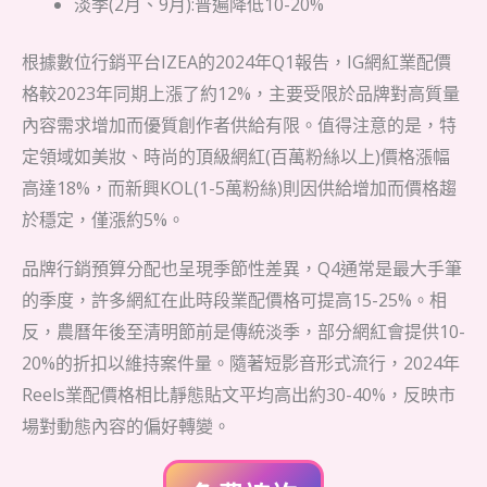
淡季(2月、9月):普遍降低10-20%
根據數位行銷平台IZEA的2024年Q1報告，IG網紅業配價
格較2023年同期上漲了約12%，主要受限於品牌對高質量
內容需求增加而優質創作者供給有限。值得注意的是，特
定領域如美妝、時尚的頂級網紅(百萬粉絲以上)價格漲幅
高達18%，而新興KOL(1-5萬粉絲)則因供給增加而價格趨
於穩定，僅漲約5%。
品牌行銷預算分配也呈現季節性差異，Q4通常是最大手筆
的季度，許多網紅在此時段業配價格可提高15-25%。相
反，農曆年後至清明節前是傳統淡季，部分網紅會提供10-
20%的折扣以維持案件量。隨著短影音形式流行，2024年
Reels業配價格相比靜態貼文平均高出約30-40%，反映市
場對動態內容的偏好轉變。