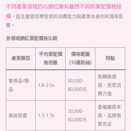
不同產業領域的IG網紅擁有截然不同的業配價格結
構
，這主要受目標受眾的消費能力與產業本身的利潤率影
響。
各領域網紅業配價格比較
:
平均業配價
價格範圍
產業類型
特點
格倍數
(10萬粉絲)
高轉換價
奢侈品/精
50,000-
1.8-2.5x
值，受眾消
品
80,000元
費力強
重複購買率
30,000-
美妝保養
1.3-1.7x
高，品牌預
60,000元
算充足