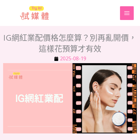
跳
至
主
要
IG網紅業配價格怎麼算？別再亂開價，
內
這樣花預算才有效
容
2025-08-19