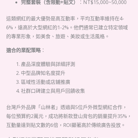
完整套裝（含限動+貼文）
：NT$15,000~50,000
這類網紅的最大優勢是高互動率，平均互動率維持在4-
6%，遠高於大型網紅的1-2%。他們通常已建立特定領域
的專業形象，如美食、旅遊、美妝或生活風格。
適合的業配策略
：
產品深度體驗與詳細評測
中型品牌知名度提升
區域性活動或店鋪推廣
社群口碑建立與用戶回饋收集
台灣戶外品牌「山林者」透過與5位戶外微型網紅合作，
每位預算約2萬元，成功將新款登山背包的銷量提升35%，
互動量達到貼文數的6倍，ROI顯著高於傳統廣告投放。