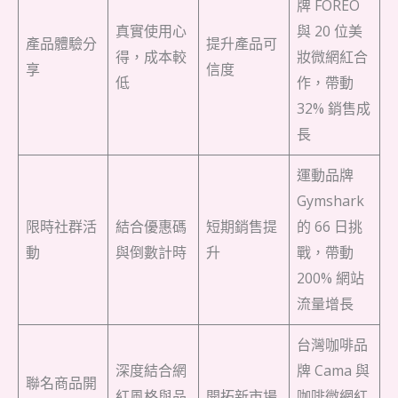
牌 FOREO
真實使用心
與 20 位美
產品體驗分
提升產品可
得，成本較
妝微網紅合
享
信度
低
作，帶動
32% 銷售成
長
運動品牌
Gymshark
限時社群活
結合優惠碼
短期銷售提
的 66 日挑
動
與倒數計時
升
戰，帶動
200% 網站
流量增長
台灣咖啡品
深度結合網
牌 Cama 與
聯名商品開
紅風格與品
開拓新市場
咖啡微網紅