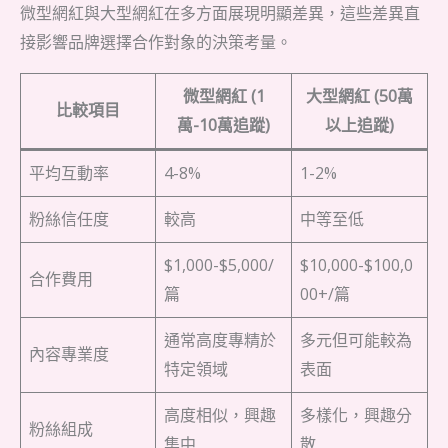
微型網紅與大型網紅在多方面展現明顯差異，這些差異直
接影響品牌選擇合作對象的決策考量。
微型網紅 (1
大型網紅 (50萬
比較項目
萬-10萬追蹤)
以上追蹤)
平均互動率
4-8%
1-2%
粉絲信任度
較高
中等至低
$1,000-$5,000/
$10,000-$100,0
合作費用
篇
00+/篇
通常高度專精於
多元但可能較為
內容專業度
特定領域
表面
高度相似，興趣
多樣化，興趣分
粉絲組成
集中
散