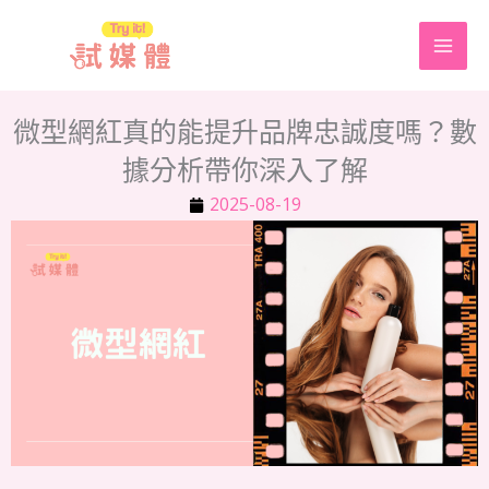
跳
至
主
要
微型網紅真的能提升品牌忠誠度嗎？數
內
據分析帶你深入了解
容
2025-08-19