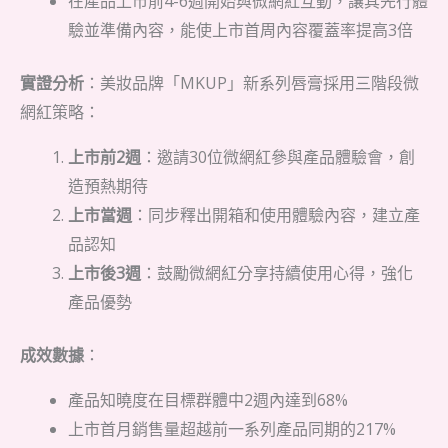
在產品上市前4-6週開始與微網紅互動，讓其先行體
驗並準備內容，能使上市首周內容覆蓋率提高3倍
實證分析
：美妝品牌「MKUP」新系列唇膏採用三階段微
網紅策略：
上市前2週
：邀請30位微網紅參與產品體驗會，創
造預熱期待
上市當週
：同步釋出開箱和使用體驗內容，建立產
品認知
上市後3週
：鼓勵微網紅分享持續使用心得，強化
產品優勢
成效數據
：
產品知曉度在目標群體中2週內達到68%
上市首月銷售量超越前一系列產品同期的217%