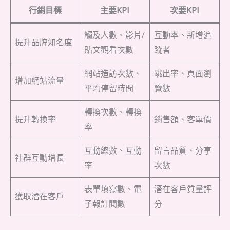
行銷目標
主要KPI
次要KPI
觸及人數、影片/
互動率、新增追
提升品牌知名度
貼文觀看次數
蹤者
網站造訪次數、
跳出率、頁面瀏
增加網站流量
平均停留時間
覽數
轉換次數、轉換
提升轉換率
銷售額、客單價
率
互動總數、互動
留言品質、分享
社群互動增長
率
次數
表單填寫數、電
潛在客戶質量評
獲取潛在客戶
子報訂閱數
分