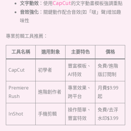
CapCut
文字動效
：使用
的文字動畫模板強調重點
音效強化
：關鍵動作配合音效(如「啵」聲)增加趣
味性
專業剪輯工具推薦：
工具名稱
適用對象
主要特色
價格
豐富模板、
免費/進階
CapCut
初學者
AI特效
版訂閱制
Premiere
專業效果、
月費$9.99
進階創作者
Rush
跨平台
起
操作簡單、
免費/去浮
InShot
手機剪輯
豐富特效
水印$3.99