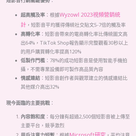
短影音行銷關鍵優勢
：
Wyzowl 2023視頻營銷統
超高觸及率
：根據
計
，短影音平均獲得傳統社交貼文5-7倍的觸及率
高轉化率
：短影音帶來的電商轉化率比傳統圖文高
出64%，TikTok Shop報告顯示完整觀看30秒以上
的用戶購買轉化率提高120%
低製作門檻
：78%的成功短影音是使用智能手機拍
攝，不需專業設備即可製作高品質內容
情感連結
：短影音創作者與觀眾建立的情感連結比
其他媒介高出32%
現今面臨的主要挑戰
：
內容飽和度
：每分鐘有超過2,500個短影音被上傳至
主要平台，競爭激烈
Microsoft研究
用戶注意力短暫
：根據
，平均注意