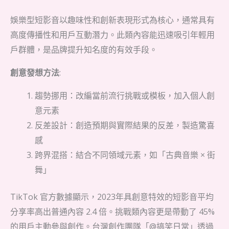
娛樂型短影音以趣味性和創新表現形式為核心，通常具有
高度傳播性和用戶互動潛力。此類內容能迅速吸引年輕用
戶群體，是品牌提升知名度的有效手段。
創意發想方法
:
趨勢挪用：改編當前流行挑戰或模板，加入個人創
意元素
反差設計：創造預期與實際結果的反差，製造驚喜
感
跨界混搭：結合不同領域元素，如「古典音樂 × 街
舞」
TikTok 官方數據顯示，2023年具創意特效的短影音平均
分享率高出普通內容 2.4 倍。挑戰類內容更是帶動了 45%
的用戶主動參與創作。台灣創作團隊「@搞笑日常」透過