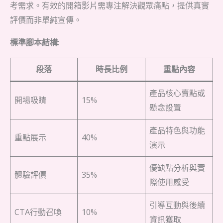
考需求。有效的開箱影片需專注解決觀眾痛點，提供真實
評價而非單純宣傳。
標準腳本結構
:
段落
時長比例
重點內容
產品核心賣點或
開場吸睛
15%
懸念設置
產品特色與功能
重點展示
40%
演示
優缺點分析與實
體驗評價
35%
際使用感受
引導互動與後續
CTA行動召喚
10%
資訊獲取