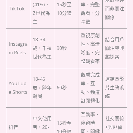
基於興趣
(41%)，
15秒至
率、完整
TikTok
而非關注
Z世代為
10分鐘
觀看、分
關係
主
享數
重視原創
18-34
結合用戶
Instagra
性、高清
歲，千禧
90秒
關注與興
m Reels
晰度、完
世代為主
趣探索
整觀看率
觀看完成
18-45
連結長影
YouTub
率、互
歲，跨年
60秒
片生態系
e Shorts
動、頻道
齡層
統
訂閱轉化
互動率、
中文使用
社交關係
15秒至
停留時
抖音
者，20-
+興趣算
10分鐘
間、關鍵